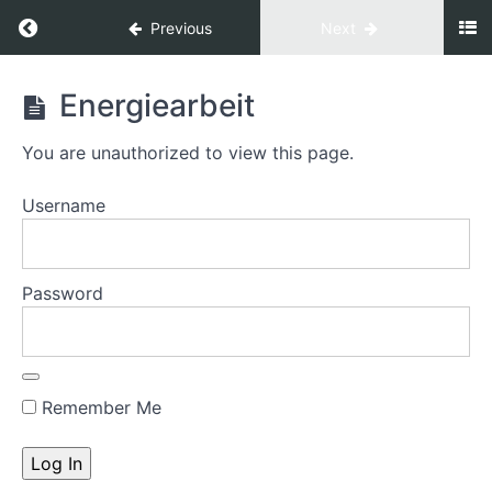
Previous
Next
Tool
Energiearbeit
Room
You are unauthorized to view this page.
Einführung
Username
Willkommen
Password
Weisheitswerkzeug
Einführung
Remember Me
Leitprinzipien
Die 3
goldenen